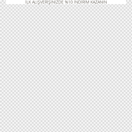
İLK ALIŞVERIŞINIZDE %10 İNDIRIM KAZANIN