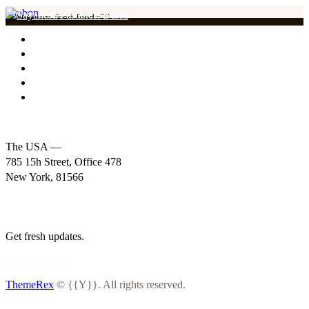
bonbon
[instagram-feed feed=2]
Ana Sayfa
Sipariş Formu
Hediye Kartı
Hesabım
İletişim
The USA —
785 15h Street, Office 478
New York, 81566
+1 800 555 25 69
info@email.com
Get fresh updates.
Just Subscribe
ThemeRex
© {{Y}}. All rights reserved.