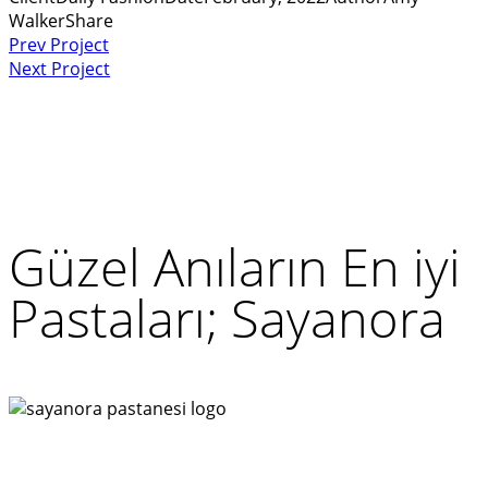
Walker
Share
Yazı
Prev Project
Next Project
gezinmesi
Güzel Anıların En iyi
Pastaları; Sayanora
Yardıma mı ihtiyacınız var?
İletişim sayfamızı ziyaret edin, en doğru alışveriş için
sizi yönlendirelim