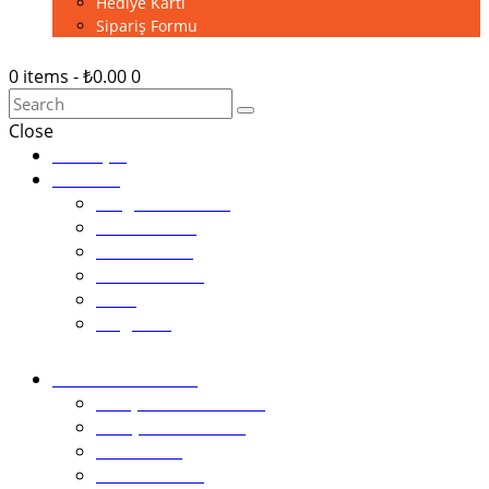
Hediye Kartı
Sipariş Formu
0 items
-
₺0.00
0
Close
Anasayfa
Pastalar
Tezgah Pastaları
Tek Pastalar
Cheesecake
Bardak Pasta
Ekler
Magnolia
Kutlama Pastaları
1.Yaş Günü Pastaları
2 Boyutlu Pastalar
Kız Pastası
Erkek Pastası