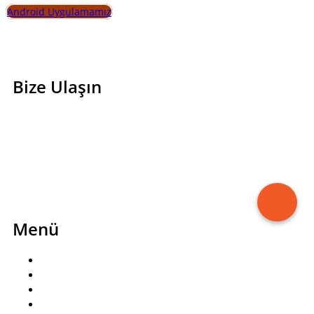
Android Uygulamamız
Bize Ulaşın
0850 466 7080
bilgi@sayanorapastanesi.com
Esenevler, Erikli Cd. NO 29/A, 16300 Yıldırım/Bursa
Instagram
Facebook
Menü
Ana Sayfa
Sipariş Formu
Hediye Kartı
Hesabım