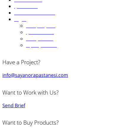
Çikolatalar
Pasta Aksesuarları
Diğer
Kampanyalar
Çok Satanlar
Hediye Kartı
Sipariş Formu
Have a Project?
info@sayanorapastanesi.com
Want to Work with Us?
Send Brief
Want to Buy Products?