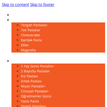
Skip to content
Skip to footer
Anasayfa
Pastalar
Tezgah Pastaları
Tek Pastalar
Cheesecake
Bardak Pasta
Ekler
Magnolia
Kutlama Pastaları
1.Yaş Günü Pastaları
2 Boyutlu Pastalar
Kız Pastası
Erkek Pastası
Nişan Pastaları
Cinsiyet Pastaları
Öğretmenler Günü
Yazılı Pasta
Sevgili Pastaları