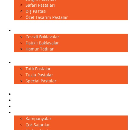
Safari Pastaları
Diş Pastası
Özel Tasarım Pastalar
Baklavalar
Cevizli Baklavalar
Fıstıklı Baklavalar
Hamur Tatlılar
Kuru Pastalar
Tatlı Pastalar
Tuzlu Pastalar
Special Pastalar
Sütlü Tatlılar
Çikolatalar
Pasta Aksesuarları
Diğer
Kampanyalar
Çok Satanlar