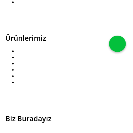
İletişim
Ürünlerimiz
Pastalar
Kutlama Pastaları
Kuru Pastalar
Baklavalar
Çikolatalar
Pasta Aksesuarları
Biz Buradayız