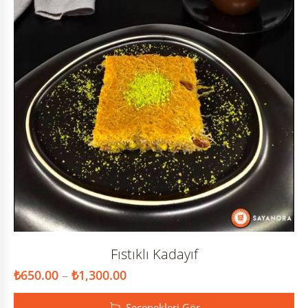
Fıstıklı Kadayıf
₺
650.00
–
₺
1,300.00
Seçenekleri Gör