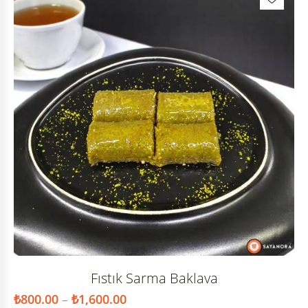
Fıstık Sarma Baklava
₺
800.00
–
₺
1,600.00