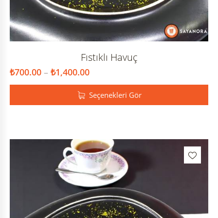
Fıstıklı Havuç
₺
700.00
–
₺
1,400.00
Seçenekleri Gör