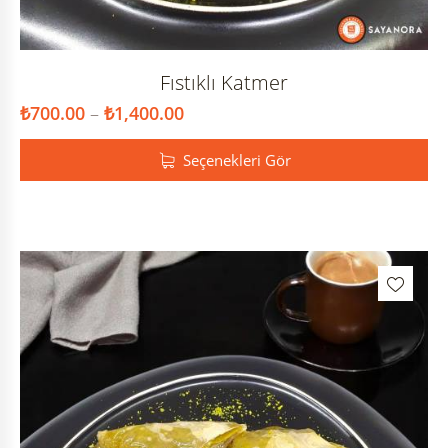
Fıstıklı Katmer
₺
700.00
–
₺
1,400.00
Seçenekleri Gör