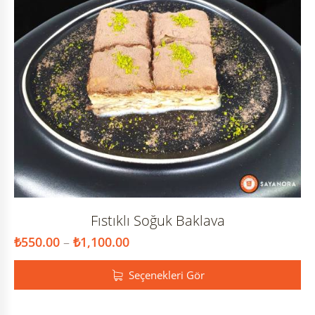
Fıstıklı Soğuk Baklava
₺
550.00
–
₺
1,100.00
Seçenekleri Gör