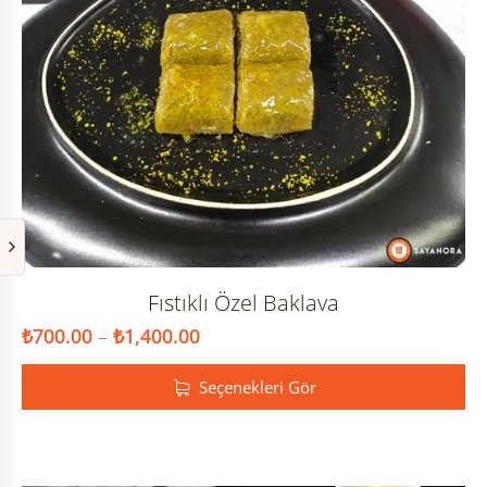
Fıstıklı Özel Baklava
₺
700.00
–
₺
1,400.00
Seçenekleri Gör