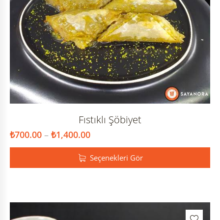
Fıstıklı Şöbiyet
₺
700.00
–
₺
1,400.00
Seçenekleri Gör