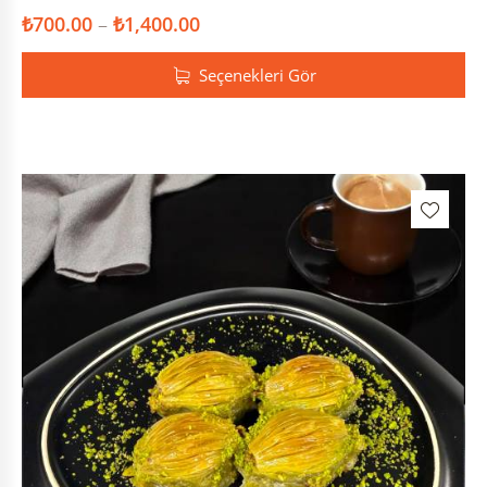
₺
700.00
–
₺
1,400.00
Seçenekleri Gör