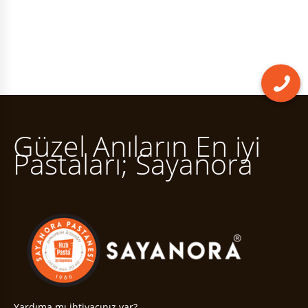
Güzel Anıların En iyi
Pastaları; Sayanora
Yardıma mı ihtiyacınız var?