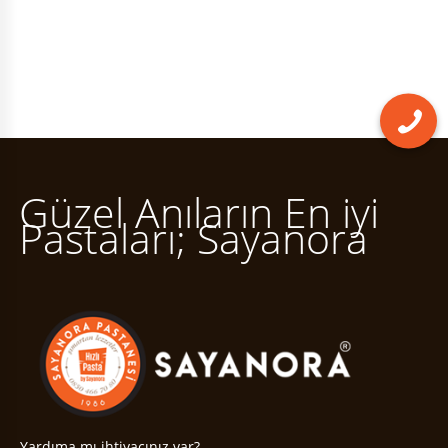
Güzel Anıların En iyi
Pastaları; Sayanora
Yardıma mı ihtiyacınız var?