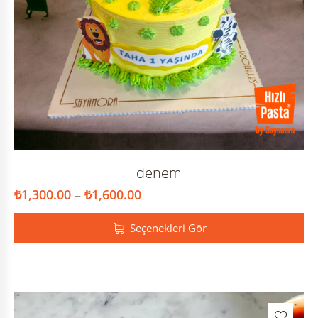
denem
₺
1,300.00
–
₺
1,600.00
Seçenekleri Gör