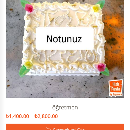
öğretmen
₺
1,400.00
–
₺
2,800.00
Seçenekleri Gör