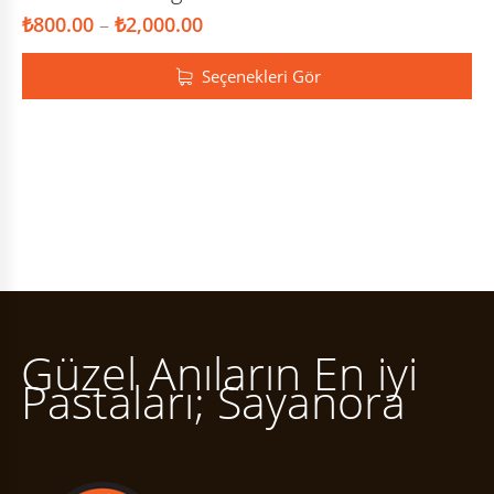
₺
800.00
–
₺
2,000.00
Seçenekleri Gör
Güzel Anıların En iyi
Pastaları; Sayanora