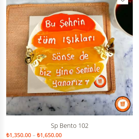
Sp Bento 102
₺
1,350.00
–
₺
1,650.00