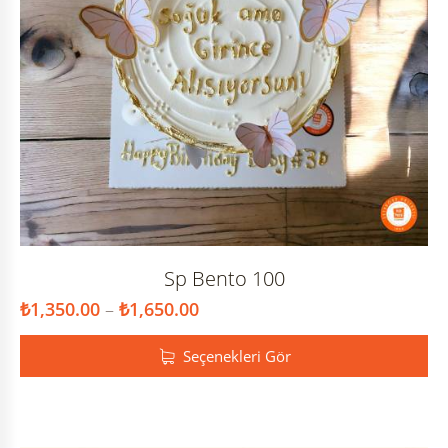
Sp Bento 100
₺
1,350.00
–
₺
1,650.00
Seçenekleri Gör