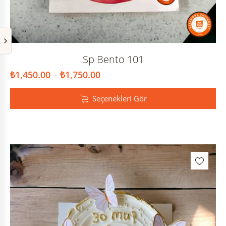
Sp Bento 101
₺
1,450.00
–
₺
1,750.00
Seçenekleri Gör