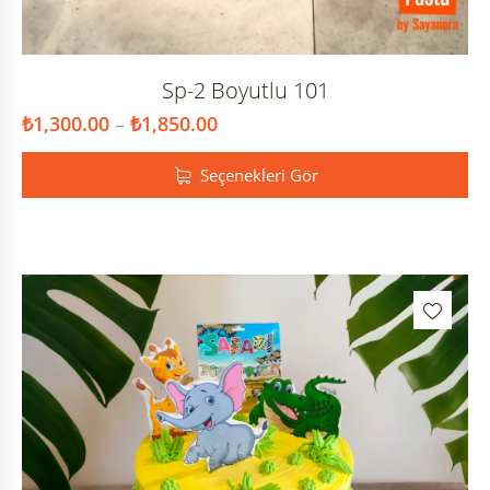
Sp-2 Boyutlu 101
₺
1,300.00
–
₺
1,850.00
Seçenekleri Gör