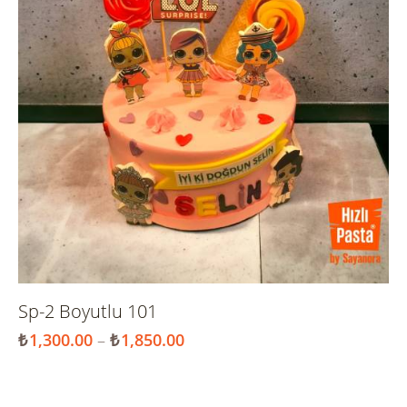
Sp-2 Boyutlu 101
₺
1,300.00
–
₺
1,850.00