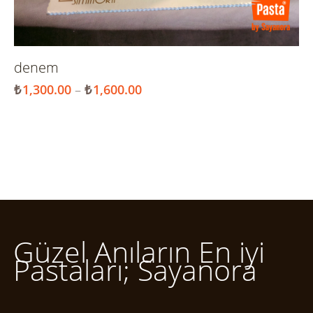
denem
₺
1,300.00
–
₺
1,600.00
Güzel Anıların En iyi
Pastaları; Sayanora