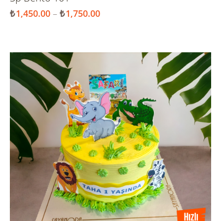
₺
1,450.00
–
₺
1,750.00