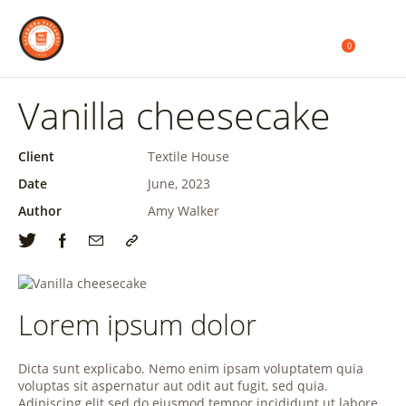
0
Vanilla cheesecake
Client
Textile House
Date
June, 2023
Author
Amy Walker
Lorem ipsum dolor
Dicta sunt explicabo. Nemo enim ipsam voluptatem quia
voluptas sit aspernatur aut odit aut fugit, sed quia.
Adipiscing elit sed do eiusmod tempor incididunt ut labore