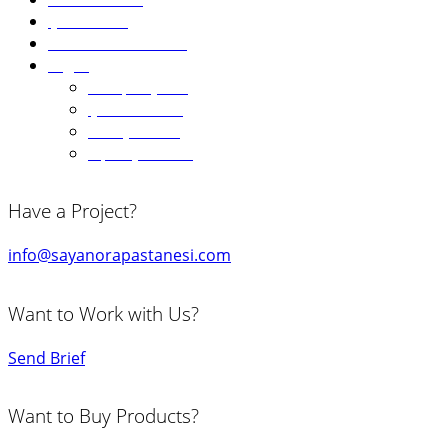
Çikolatalar
Pasta Aksesuarları
Diğer
Kampanyalar
Çok Satanlar
Hediye Kartı
Sipariş Formu
Have a Project?
info@sayanorapastanesi.com
Want to Work with Us?
Send Brief
Want to Buy Products?