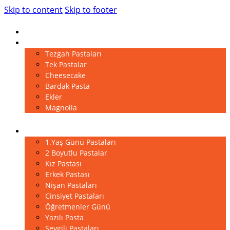
Skip to content
Skip to footer
Anasayfa
Pastalar
Tezgah Pastaları
Tek Pastalar
Cheesecake
Bardak Pasta
Ekler
Magnolia
Kutlama Pastaları
1.Yaş Günü Pastaları
2 Boyutlu Pastalar
Kız Pastası
Erkek Pastası
Nişan Pastaları
Cinsiyet Pastaları
Öğretmenler Günü
Yazılı Pasta
Sevgili Pastaları