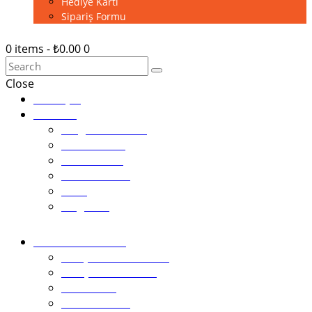
Hediye Kartı
Sipariş Formu
0 items
-
₺0.00
0
Close
Anasayfa
Pastalar
Tezgah Pastaları
Tek Pastalar
Cheesecake
Bardak Pasta
Ekler
Magnolia
Kutlama Pastaları
1.Yaş Günü Pastaları
2 Boyutlu Pastalar
Kız Pastası
Erkek Pastası