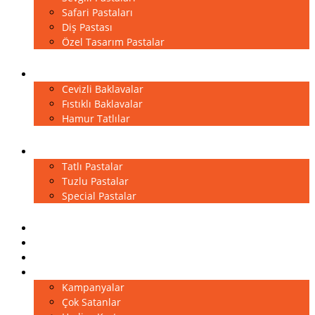
Safari Pastaları
Diş Pastası
Özel Tasarım Pastalar
Baklavalar
Cevizli Baklavalar
Fıstıklı Baklavalar
Hamur Tatlılar
Kuru Pastalar
Tatlı Pastalar
Tuzlu Pastalar
Special Pastalar
Sütlü Tatlılar
Çikolatalar
Pasta Aksesuarları
Diğer
Kampanyalar
Çok Satanlar