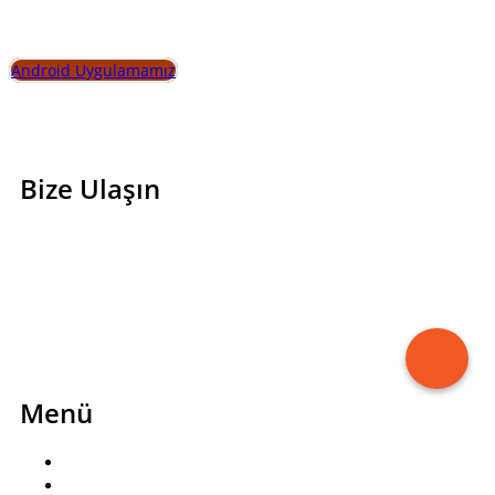
İletişim sayfamızı ziyaret edin, en doğru alışveriş için
sizi yönlendirelim
Android Uygulamamız
Bize Ulaşın
0850 466 7080
bilgi@sayanorapastanesi.com
Esenevler, Erikli Cd. NO 29/A, 16300 Yıldırım/Bursa
Instagram
Facebook
Menü
Ana Sayfa
Sipariş Formu