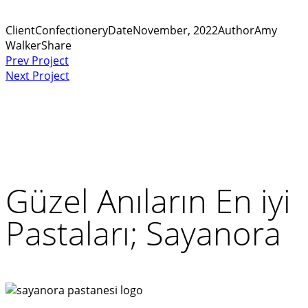
Client
Сonfectionery
Date
November, 2022
Author
Amy
Walker
Share
Yazı
Prev Project
Next Project
gezinmesi
Güzel Anıların En iyi
Pastaları; Sayanora
Yardıma mı ihtiyacınız var?