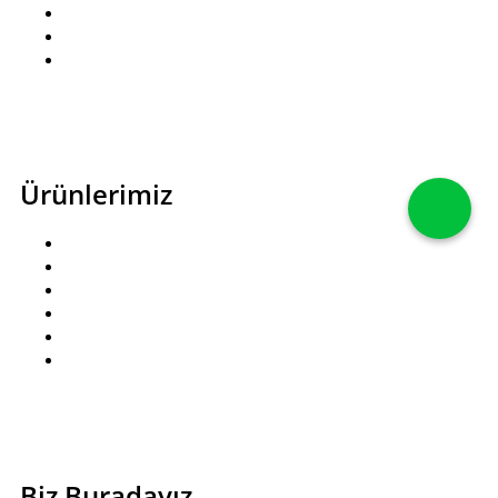
Hediye Kartı
Hesabım
İletişim
Ürünlerimiz
Pastalar
Kutlama Pastaları
Kuru Pastalar
Baklavalar
Çikolatalar
Pasta Aksesuarları
Biz Buradayız