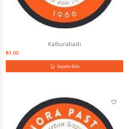
Kalburabastı
₺
1.00
Sepete Ekle