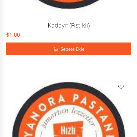
Kadayıf (Fıstıklı)
₺
1.00
Sepete Ekle