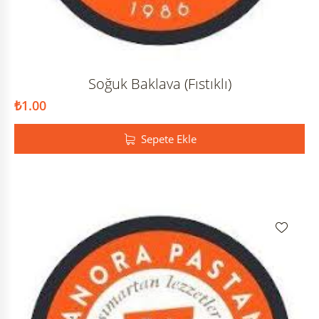
Soğuk Baklava (Fıstıklı)
₺
1.00
Sepete Ekle