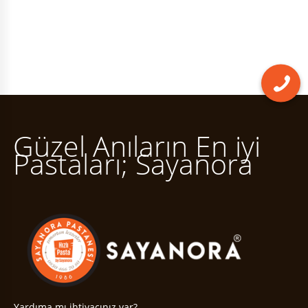
Güzel Anıların En iyi
Pastaları; Sayanora
Yardıma mı ihtiyacınız var?