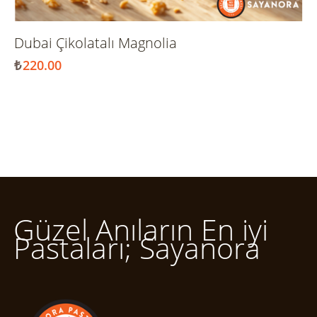
Dubai Çikolatalı Magnolia
₺
220.00
Güzel Anıların En iyi
Pastaları; Sayanora