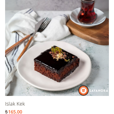
Islak Kek
₺
165.00