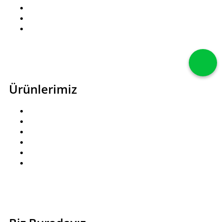
Hediye Kartı
Hesabım
İletişim
Ürünlerimiz
Pastalar
Kutlama Pastaları
Kuru Pastalar
Baklavalar
Çikolatalar
Pasta Aksesuarları