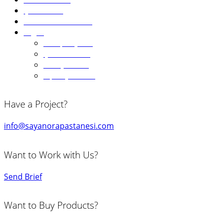
Çikolatalar
Pasta Aksesuarları
Diğer
Kampanyalar
Çok Satanlar
Hediye Kartı
Sipariş Formu
Have a Project?
info@sayanorapastanesi.com
Want to Work with Us?
Send Brief
Want to Buy Products?