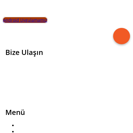
İletişim sayfamızı ziyaret edin, en doğru alışveriş için
sizi yönlendirelim
Android Uygulamamız
Bize Ulaşın
0850 466 7080
bilgi@sayanorapastanesi.com
Esenevler, Erikli Cd. NO 29/A, 16300 Yıldırım/Bursa
Instagram
Facebook
Menü
Ana Sayfa
Sipariş Formu