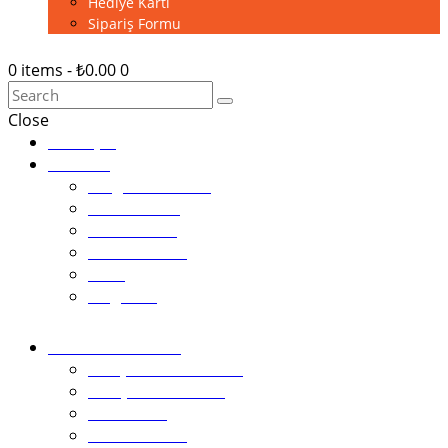
Hediye Kartı
Sipariş Formu
0 items
-
₺0.00
0
Close
Anasayfa
Pastalar
Tezgah Pastaları
Tek Pastalar
Cheesecake
Bardak Pasta
Ekler
Magnolia
Kutlama Pastaları
1.Yaş Günü Pastaları
2 Boyutlu Pastalar
Kız Pastası
Erkek Pastası