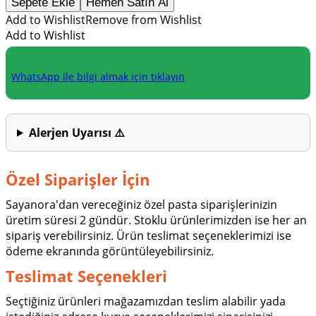
Sepete Ekle
Hemen Satın Al
Pasta
adet
Add to Wishlist
Remove from Wishlist
Add to Wishlist
WhatsApp ile bilgi almak için tıklayın
Alerjen Uyarısı ⚠️
Özel Siparişler İçin
Sayanora'dan vereceğiniz özel pasta siparişlerinizin
üretim süresi 2 gündür. Stoklu ürünlerimizden ise her an
sipariş verebilirsiniz. Ürün teslimat seçeneklerimizi ise
ödeme ekranında görüntüleyebilirsiniz.
Teslimat Seçenekleri
Seçtiğiniz ürünleri mağazamızdan teslim alabilir yada