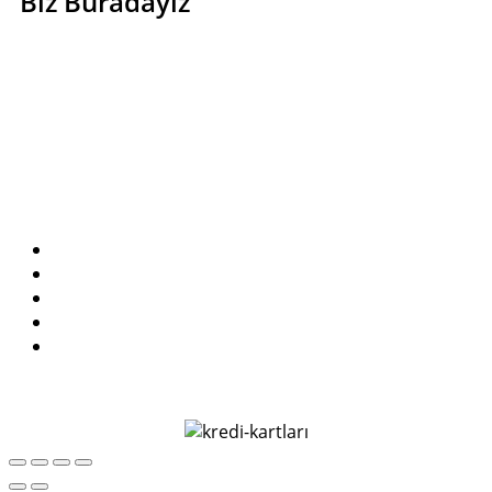
Biz Buradayız
Kullanım Sözleşmesi
Teslimat ve İade
KVKK Aydınlatma Metni
Gizlilik ve Güvenlik
Satış Sözleşmesi
Medya Vadisi © 2026. All rights reserved.