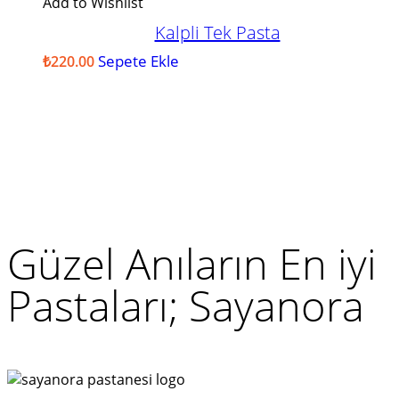
var.
Add to Wishlist
Seçenekler
Kalpli Tek Pasta
ürün
sayfasından
Sepete Ekle
₺
220.00
seçilebilir
Güzel Anıların En iyi
Pastaları; Sayanora
Yardıma mı ihtiyacınız var?