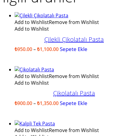
Add to Wishlist
Remove from Wishlist
Add to Wishlist
Çilekli Çikolatalı Pasta
Fiyat
Sepete Ekle
Bu
₺
950.00
–
₺
1,100.00
aralığı:
ürünün
₺950.00
birden
-
fazla
₺1,100.00
varyasyonu
Add to Wishlist
Remove from Wishlist
var.
Add to Wishlist
Seçenekler
Çikolatalı Pasta
ürün
sayfasından
Fiyat
Sepete Ekle
Bu
₺
900.00
–
₺
1,350.00
seçilebilir
aralığı:
ürünün
₺900.00
birden
-
fazla
₺1,350.00
varyasyonu
Add to Wishlist
Remove from Wishlist