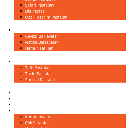
Safari Pastaları
Diş Pastası
Özel Tasarım Pastalar
Baklavalar
Cevizli Baklavalar
Fıstıklı Baklavalar
Hamur Tatlılar
Kuru Pastalar
Tatlı Pastalar
Tuzlu Pastalar
Special Pastalar
Sütlü Tatlılar
Çikolatalar
Pasta Aksesuarları
Diğer
Kampanyalar
Çok Satanlar