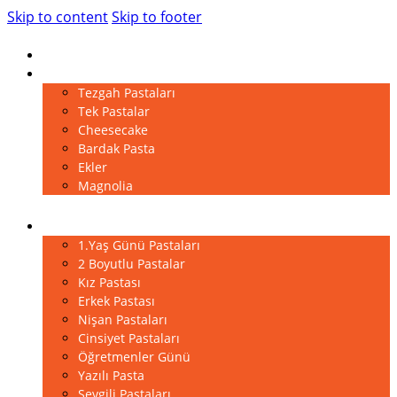
Skip to content
Skip to footer
Anasayfa
Pastalar
Tezgah Pastaları
Tek Pastalar
Cheesecake
Bardak Pasta
Ekler
Magnolia
Kutlama Pastaları
1.Yaş Günü Pastaları
2 Boyutlu Pastalar
Kız Pastası
Erkek Pastası
Nişan Pastaları
Cinsiyet Pastaları
Öğretmenler Günü
Yazılı Pasta
Sevgili Pastaları