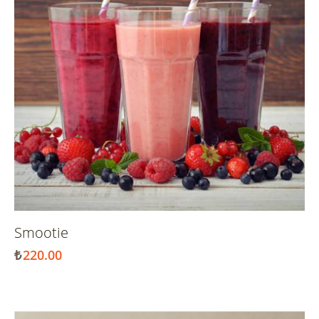
Smootie
₺
220.00