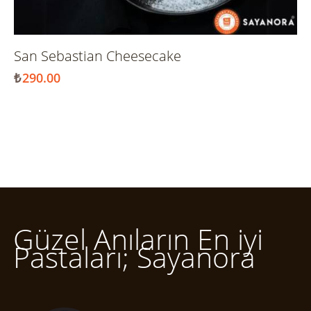
San Sebastian Cheesecake
₺
290.00
Güzel Anıların En iyi
Pastaları; Sayanora