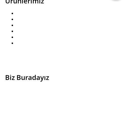
Ürünlerimiz
Pastalar
Kutlama Pastaları
Kuru Pastalar
Baklavalar
Çikolatalar
Pasta Aksesuarları
Biz Buradayız