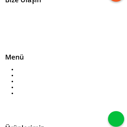
0850 466 7080
bilgi@sayanorapastanesi.com
Esenevler, Erikli Cd. NO 29/A, 16300 Yıldırım/Bursa
Instagram
Facebook
Menü
Ana Sayfa
Sipariş Formu
Hediye Kartı
Hesabım
İletişim