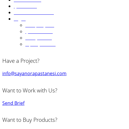
Çikolatalar
Pasta Aksesuarları
Diğer
Kampanyalar
Çok Satanlar
Hediye Kartı
Sipariş Formu
Have a Project?
info@sayanorapastanesi.com
Want to Work with Us?
Send Brief
Want to Buy Products?