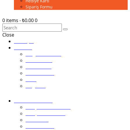
Hediye Kartı
Sipariş Formu
0 items
-
₺0.00
0
Close
Anasayfa
Pastalar
Tezgah Pastaları
Tek Pastalar
Cheesecake
Bardak Pasta
Ekler
Magnolia
Kutlama Pastaları
1.Yaş Günü Pastaları
2 Boyutlu Pastalar
Kız Pastası
Erkek Pastası