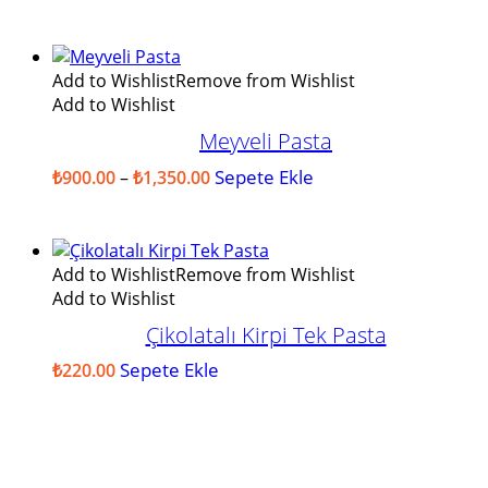
aralığı:
ürünün
₺950.00
birden
-
fazla
₺1,100.00
varyasyonu
Add to Wishlist
Remove from Wishlist
var.
Add to Wishlist
Seçenekler
Meyveli Pasta
ürün
sayfasından
Fiyat
Sepete Ekle
Bu
₺
900.00
–
₺
1,350.00
seçilebilir
aralığı:
ürünün
₺900.00
birden
-
fazla
₺1,350.00
varyasyonu
Add to Wishlist
Remove from Wishlist
var.
Add to Wishlist
Seçenekler
Çikolatalı Kirpi Tek Pasta
ürün
sayfasından
Sepete Ekle
₺
220.00
seçilebilir