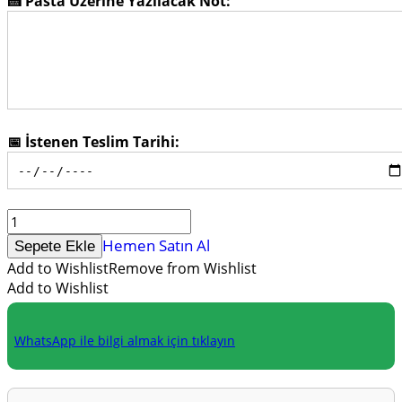
🍰 Pasta Üzerine Yazılacak Not:
📅 İstenen Teslim Tarihi:
Limonlu
Cheesecake
Hemen Satın Al
Sepete Ekle
adet
Add to Wishlist
Remove from Wishlist
Add to Wishlist
WhatsApp ile bilgi almak için tıklayın