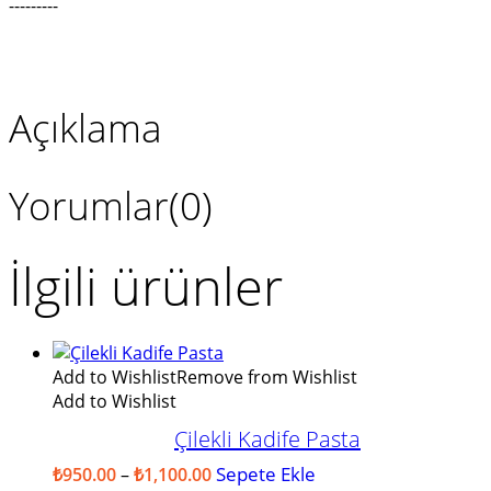
---------
Açıklama
Yorumlar(0)
İlgili ürünler
Add to Wishlist
Remove from Wishlist
Add to Wishlist
Çilekli Kadife Pasta
Fiyat
Sepete Ekle
Bu
₺
950.00
–
₺
1,100.00