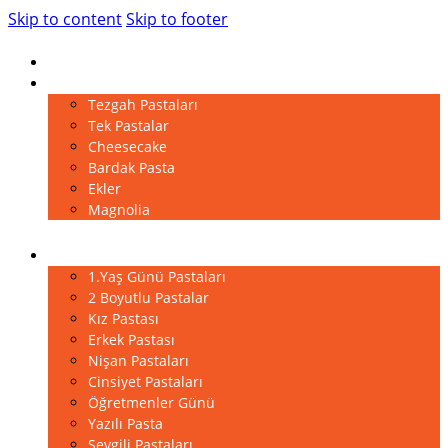
Skip to content
Skip to footer
Anasayfa
Pastalar
Tezgah Pastaları
Tek Pastalar
Cheesecake
Bardak Pasta
Ekler
Magnolia
Kutlama Pastaları
1.Yaş Günü Pastaları
2 Boyutlu Pastalar
Kız Pastası
Erkek Pastası
Nişan Pastaları
Cinsiyet Pastaları
Öğretmenler Günü
Yazılı Pasta
Sevgili Pastaları