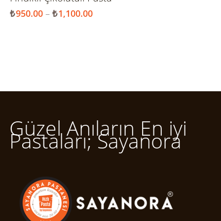
₺
950.00
–
₺
1,100.00
Güzel Anıların En iyi
Pastaları; Sayanora