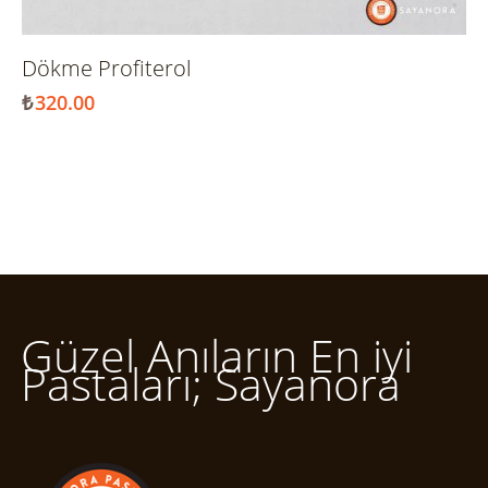
Dökme Profiterol
₺
320.00
Güzel Anıların En iyi
Pastaları; Sayanora