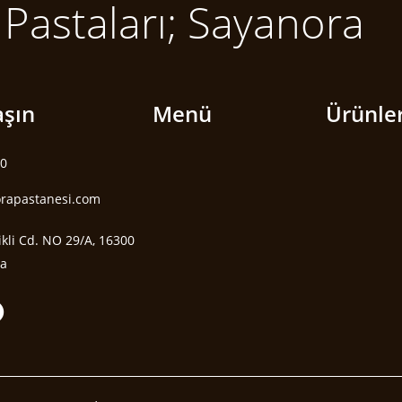
i Pastaları; Sayanora
aşın
Menü
Ürünle
80
orapastanesi.com
ikli Cd. NO 29/A, 16300
sa