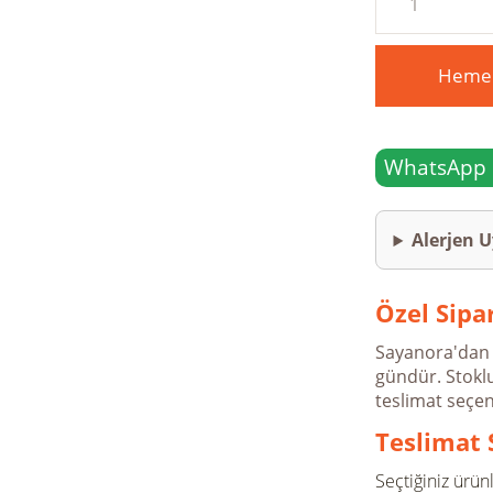
Hemen
WhatsApp il
Alerjen U
Özel Sipar
Sayanora'dan v
gündür. Stoklu
teslimat seçen
Teslimat 
Seçtiğiniz ürün