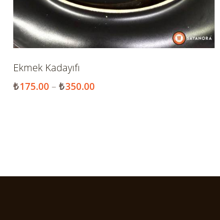
Ekmek Kadayıfı
₺
175.00
–
₺
350.00