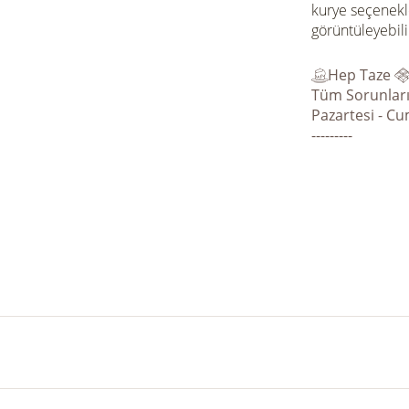
kurye seçenekl
görüntüleyebili
Hep Taze
Tüm Sorunları
Pazartesi - Cu
---------