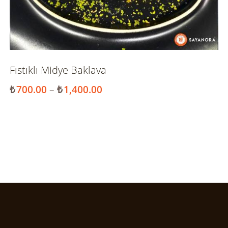
Fıstıklı Midye Baklava
₺
700.00
–
₺
1,400.00