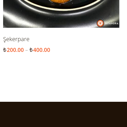
Şekerpare
₺
200.00
–
₺
400.00