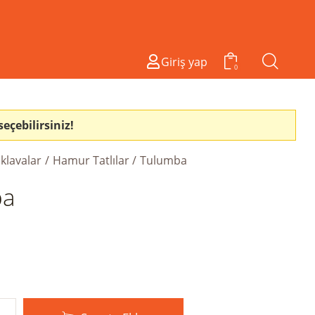
Giriş yap
0
seçebilirsiniz!
klavalar
Hamur Tatlılar
Tulumba
ba