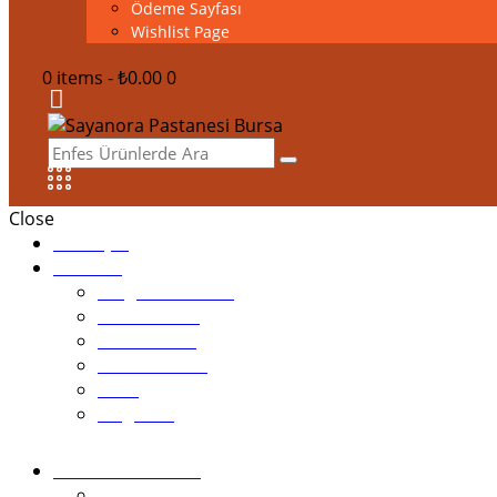
Ödeme Sayfası
Wishlist Page
0 items
-
₺0.00
0
Close
Anasayfa
Pastalar
Tezgah Pastaları
Tek Pastalar
Cheesecake
Bardak Pasta
Ekler
Magnolia
Kutlama Pastaları
1.Yaş Günü Pastaları