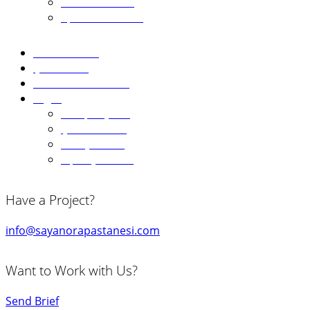
Tuzlu Pastalar
Special Pastalar
Sütlü Tatlılar
Çikolatalar
Pasta Aksesuarları
Diğer
Kampanyalar
Çok Satanlar
Hediye Kartı
Sipariş Formu
Have a Project?
info@sayanorapastanesi.com
Want to Work with Us?
Send Brief